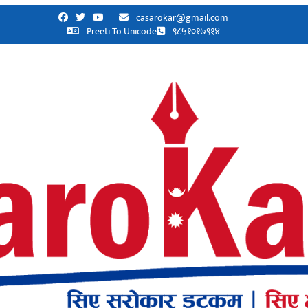
casarokar@gmail.com
Preeti To Unicode
९८५१०१७९१४