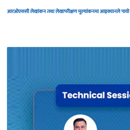
आरओएससी लेखांकन तथा लेखापरीक्षण मूल्यांकनमा आइक्यानले पायो प्रम