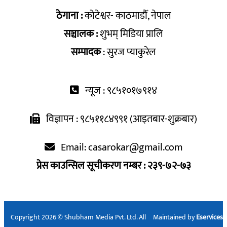
ठेगाना :
कोटेश्वर- काठमाडौँ, नेपाल
सञ्चालक :
शुभम् मिडिया प्रालि
सम्पादक
: सुरज प्याकुरेल
न्यूज : ९८५१०१७९१४
विज्ञापन : ९८५११८४९९१ (आइतबार-शुक्रबार)
Email:
casarokar@gmail.com
प्रेस काउन्सिल सूचीकरण नम्बर : २३९-७२-७३
Copyright 2026 © Shubham Media Pvt. Ltd. All
Maintained by
Eservices