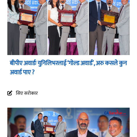
बीपीए अवार्डः युनिलिभरलाई ‘गोल्ड अवार्ड’, अरु कसले कुन
अवार्ड पाए ?
सिए सरोकार