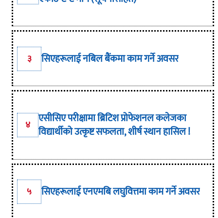
सिएहरूलाई नबिल बैंकमा काम गर्ने अवसर
३
एसीसिए परीक्षामा ब्रिटिश प्रोफेशनल कलेजका
४
विद्यार्थीको उत्कृष्ट सफलता, शीर्ष स्थान हासिल !
सिएहरूलाई एनएमबि लघुवित्तमा काम गर्ने अवसर
५