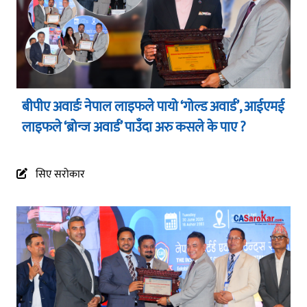
बीपीए अवार्डः नेपाल लाइफले पायो ‘गोल्ड अवार्ड’, आईएमई
लाइफले ‘ब्रोन्ज अवार्ड’ पाउँदा अरु कसले के पाए ?
सिए सरोकार