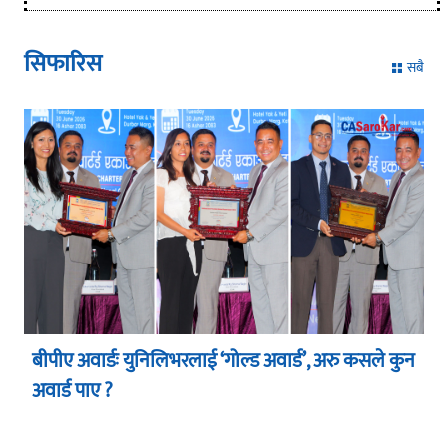
सिफारिस
सबै
बीपीए अवार्डः युनिलिभरलाई ‘गोल्ड अवार्ड’, अरु कसले कुन
अवार्ड पाए ?