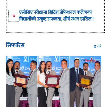
एसीसिए परीक्षामा ब्रिटिश प्रोफेशनल कलेजका
७
विद्यार्थीको उत्कृष्ट सफलता, शीर्ष स्थान हासिल !
सिफारिस
सबै