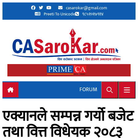
Skip to content
casarokar@gmail.com
Preeti To Unicode
९८५१०१७९१४
FORUM
Search
Open
एक्यानले सम्पन्न गर्यो बजेट
तथा वित्त विधेयक २०८३