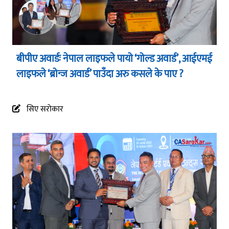
बीपीए अवार्डः नेपाल लाइफले पायो ‘गोल्ड अवार्ड’, आईएमई
लाइफले ‘ब्रोन्ज अवार्ड’ पाउँदा अरु कसले के पाए ?
सिए सरोकार