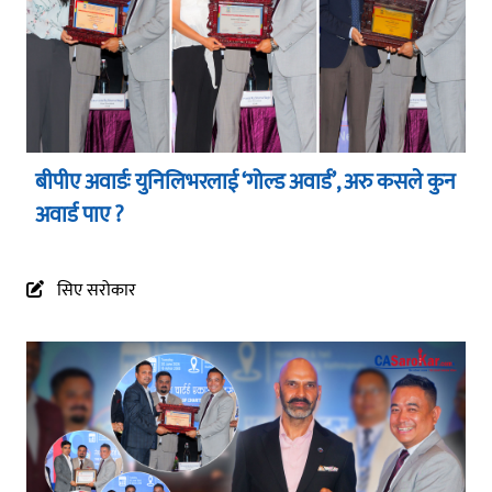
बीपीए अवार्डः युनिलिभरलाई ‘गोल्ड अवार्ड’, अरु कसले कुन
अवार्ड पाए ?
सिए सरोकार