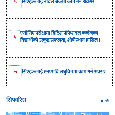
सिएहरूलाई नबिल बैंकमा काम गर्ने अवसर
५
एसीसिए परीक्षामा ब्रिटिश प्रोफेशनल कलेजका
६
विद्यार्थीको उत्कृष्ट सफलता, शीर्ष स्थान हासिल !
सिएहरूलाई एनएमबि लघुवित्तमा काम गर्ने अवसर
७
सिफारिस
सबै