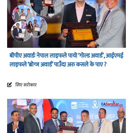
बीपीए अवार्डः नेपाल लाइफले पायो ‘गोल्ड अवार्ड’, आईएमई
लाइफले ‘ब्रोन्ज अवार्ड’ पाउँदा अरु कसले के पाए ?
सिए सरोकार