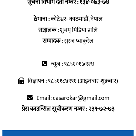
सूचना विभाग दर्ता नम्बर : १३४-०७३-७४
ठेगाना :
कोटेश्वर- काठमाडौँ, नेपाल
सञ्चालक :
शुभम् मिडिया प्रालि
सम्पादक
: सुरज प्याकुरेल
न्यूज : ९८५१०१७९१४
विज्ञापन : ९८५११८४९९१ (आइतबार-शुक्रबार)
Email:
casarokar@gmail.com
प्रेस काउन्सिल सूचीकरण नम्बर : २३९-७२-७३