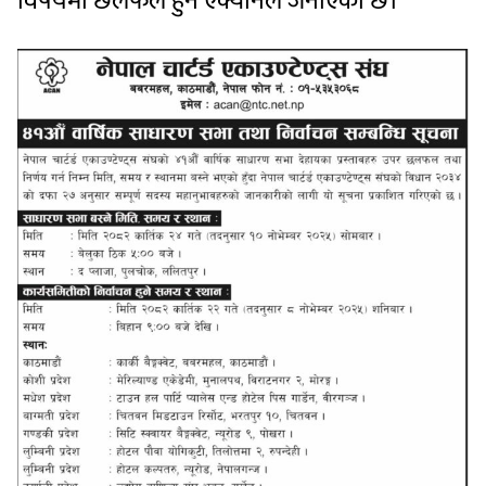
विषयमा छलफल हुने एक्यानले जनाएको छ।