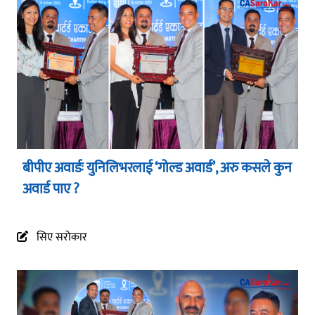
बीपीए अवार्डः युनिलिभरलाई ‘गोल्ड अवार्ड’, अरु कसले कुन
अवार्ड पाए ?
सिए सरोकार