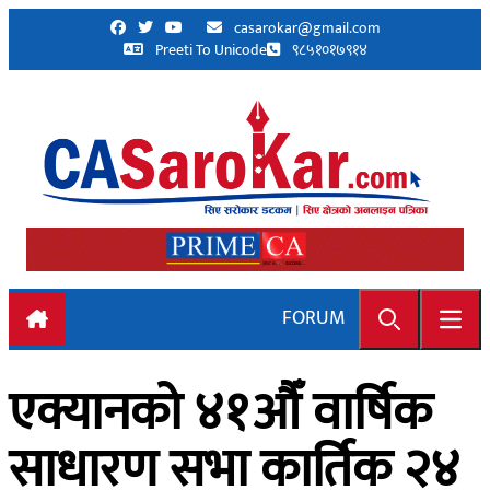
Skip to content
casarokar@gmail.com
Preeti To Unicode
९८५१०१७९१४
FORUM
Search
Open
एक्यानको ४१औँ वार्षिक
साधारण सभा कार्तिक २४