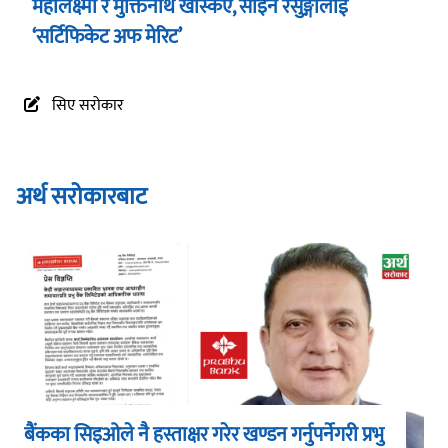
महालक्ष्मी र मुक्तिनाथ खस्किए, साइन रेसुङ्गालाई
‘सर्टिफिकेट अफ मेरिट’
सिए सरोकार
अर्थ सरोकारबाट
बैंकका सिइओले नै हस्ताक्षर गरेर खण्डन गर्नुपर्नेगरी प्रभु