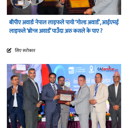
बीपीए अवार्डः नेपाल लाइफले पायो ‘गोल्ड अवार्ड’, आईएमई
लाइफले ‘ब्रोन्ज अवार्ड’ पाउँदा अरु कसले के पाए ?
सिए सरोकार