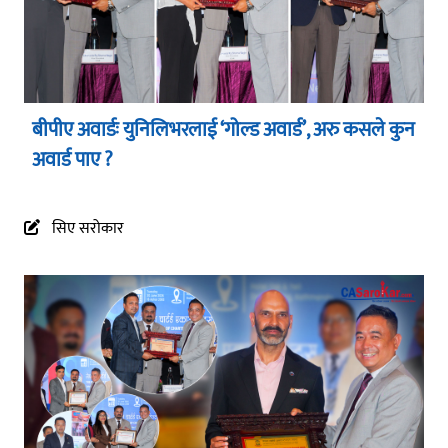
बीपीए अवार्डः युनिलिभरलाई ‘गोल्ड अवार्ड’, अरु कसले कुन
अवार्ड पाए ?
सिए सरोकार