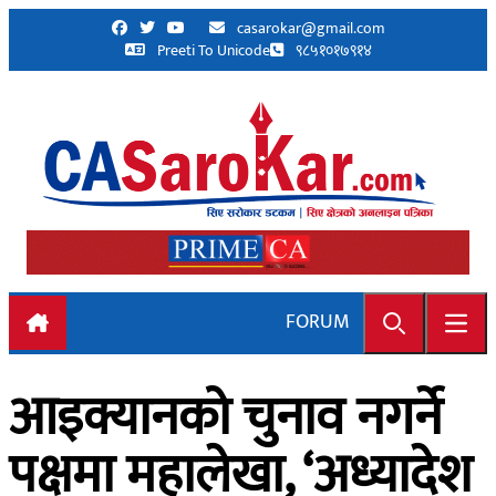
Skip to content
casarokar@gmail.com
Preeti To Unicode
९८५१०१७९१४
FORUM
Search
Open
आइक्यानको चुनाव नगर्ने
पक्षमा महालेखा, ‘अध्यादेश