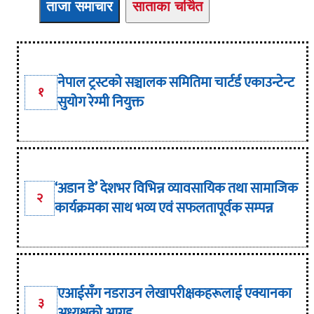
ताजा समाचार
साताका चर्चित
नेपाल ट्रस्टको सञ्चालक समितिमा चार्टर्ड एकाउन्टेन्ट
१
सुयोग रेग्मी नियुक्त
‘अडान डे’ देशभर विभिन्न व्यावसायिक तथा सामाजिक
२
कार्यक्रमका साथ भव्य एवं सफलतापूर्वक सम्पन्न
एआईसँग नडराउन लेखापरीक्षकहरूलाई एक्यानका
३
अध्यक्षको आग्रह