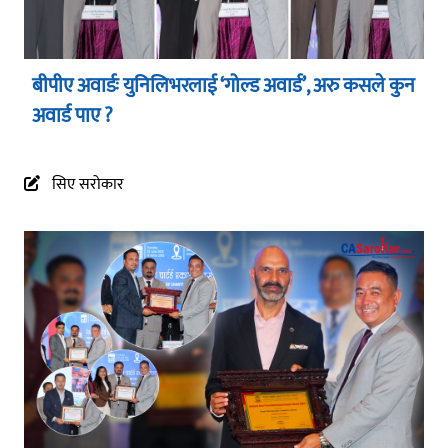
बीपीए अवार्डः युनिलिभरलाई ‘गोल्ड अवार्ड’, अरु कसले कुन
अवार्ड पाए ?
सिए सरोकार