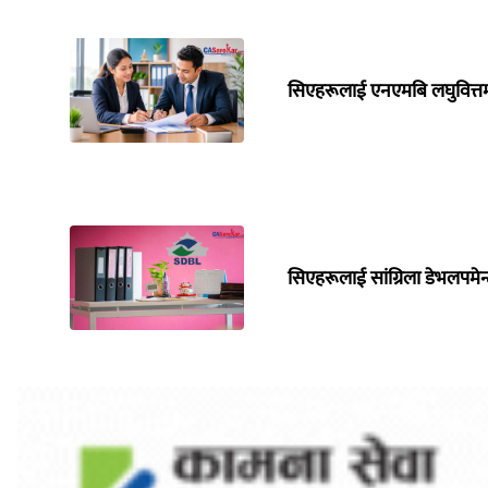
सिएहरूलाई एनएमबि लघुवित्तम
सिएहरूलाई सांग्रिला डेभलपमेन