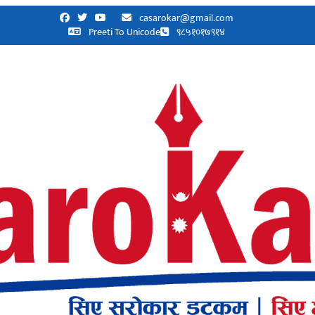
casarokar@gmail.com
Preeti To Unicode
९८५१०१७९१४