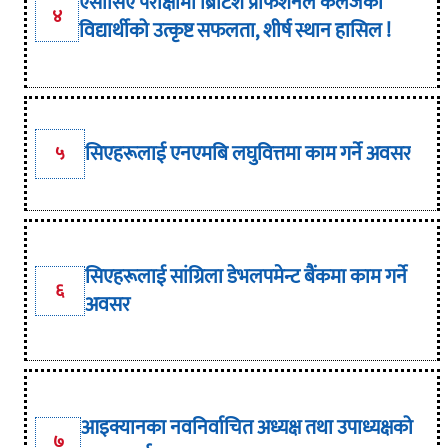
एसीसिए परीक्षामा ब्रिटिश प्रोफेशनल कलेजका
४
विद्यार्थीको उत्कृष्ट सफलता, शीर्ष स्थान हासिल !
सिएहरूलाई एनएमबि लघुवित्तमा काम गर्ने अवसर
५
सिएहरूलाई सांग्रिला डेभलपमेन्ट बैंकमा काम गर्ने
६
अवसर
आइक्यानका नवनिर्वाचित अध्यक्ष तथा उपाध्यक्षको
७