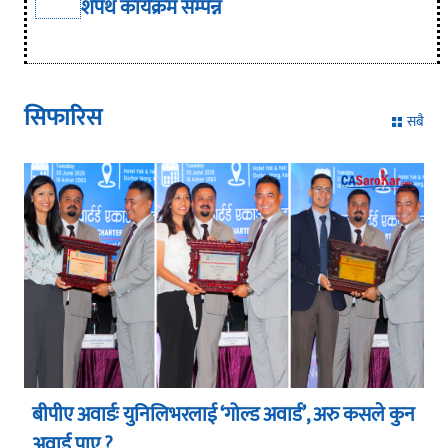
शपथ कार्यक्रम सम्पन्न
सिफारिस
सबै
बीपीए अवार्डः युनिलिभरलाई ‘गोल्ड अवार्ड’, अरु कसले कुन
अवार्ड पाए ?