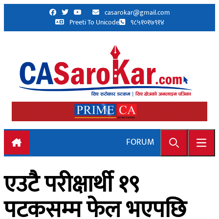
Skip to content
casarokar@gmail.com
Preeti To Unicode
९८५१०१७९१४
FORUM
Search
Open
एउटै परीक्षार्थी १९
पटकसम्म फेल भएपछि