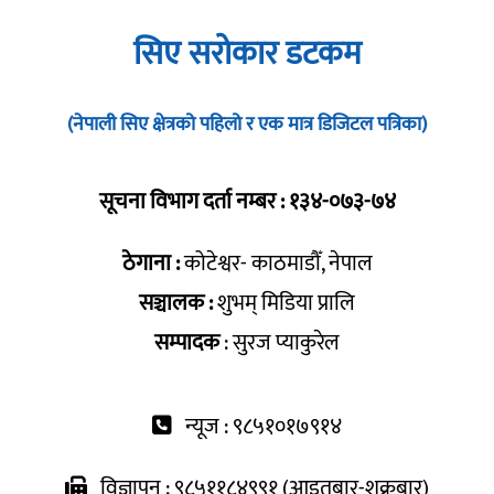
सिए सरोकार डटकम
(नेपाली सिए क्षेत्रको पहिलो र एक मात्र डिजिटल पत्रिका)
सूचना विभाग दर्ता नम्बर : १३४-०७३-७४
ठेगाना :
कोटेश्वर- काठमाडौँ, नेपाल
सञ्चालक :
शुभम् मिडिया प्रालि
सम्पादक
: सुरज प्याकुरेल
न्यूज : ९८५१०१७९१४
विज्ञापन : ९८५११८४९९१ (आइतबार-शुक्रबार)