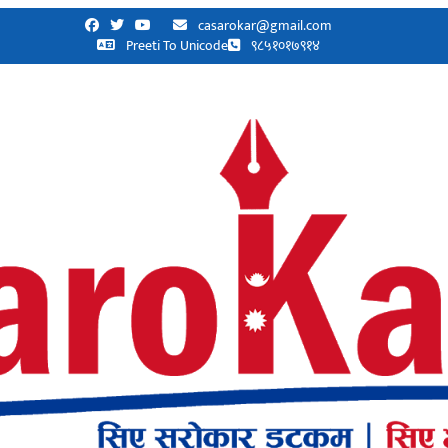
casarokar@gmail.com
Preeti To Unicode
९८५१०१७९१४