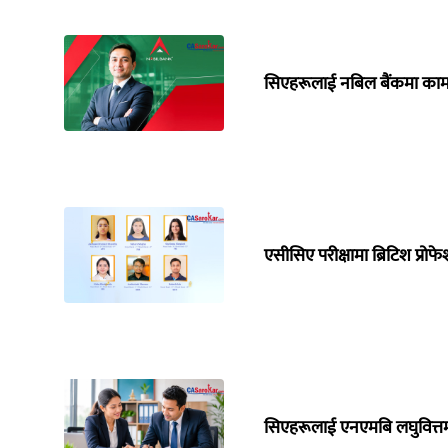
सिएहरूलाई नबिल बैंकमा काम
एसीसिए परीक्षामा ब्रिटिश प्रो
सिएहरूलाई एनएमबि लघुवित्तम