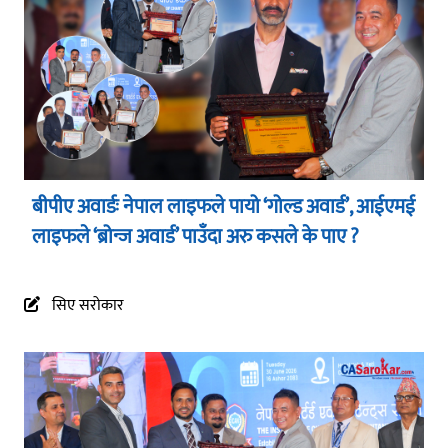
बीपीए अवार्डः नेपाल लाइफले पायो ‘गोल्ड अवार्ड’, आईएमई
लाइफले ‘ब्रोन्ज अवार्ड’ पाउँदा अरु कसले के पाए ?
सिए सरोकार