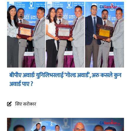
बीपीए अवार्डः युनिलिभरलाई ‘गोल्ड अवार्ड’, अरु कसले कुन
अवार्ड पाए ?
सिए सरोकार