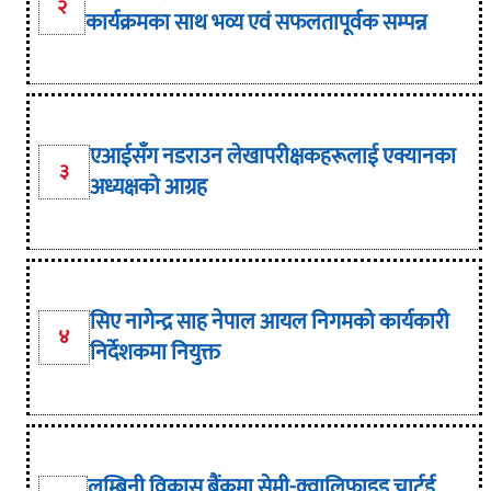
२
कार्यक्रमका साथ भव्य एवं सफलतापूर्वक सम्पन्न
एआईसँग नडराउन लेखापरीक्षकहरूलाई एक्यानका
३
अध्यक्षको आग्रह
सिए नागेन्द्र साह नेपाल आयल निगमको कार्यकारी
४
निर्देशकमा नियुक्त
लुम्बिनी विकास बैंकमा सेमी-क्वालिफाइड चार्टर्ड