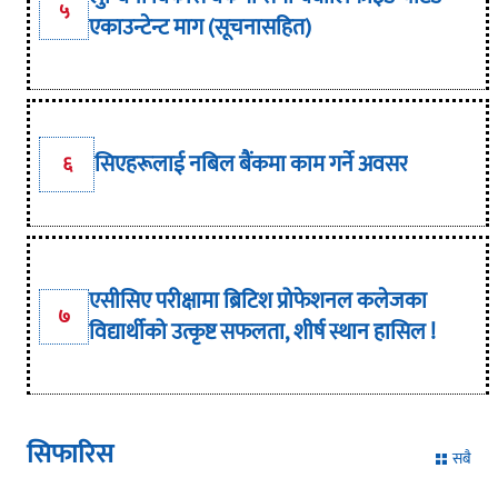
५
एकाउन्टेन्ट माग (सूचनासहित)
सिएहरूलाई नबिल बैंकमा काम गर्ने अवसर
६
एसीसिए परीक्षामा ब्रिटिश प्रोफेशनल कलेजका
७
विद्यार्थीको उत्कृष्ट सफलता, शीर्ष स्थान हासिल !
सिफारिस
सबै