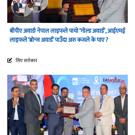
बीपीए अवार्डः नेपाल लाइफले पायो ‘गोल्ड अवार्ड’, आईएमई
लाइफले ‘ब्रोन्ज अवार्ड’ पाउँदा अरु कसले के पाए ?
सिए सरोकार