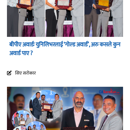
बीपीए अवार्डः युनिलिभरलाई ‘गोल्ड अवार्ड’, अरु कसले कुन
अवार्ड पाए ?
सिए सरोकार