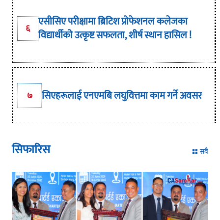
एसीसिए परीक्षामा ब्रिटिश प्रोफेशनल कलेजका
६
विद्यार्थीको उत्कृष्ट सफलता, शीर्ष स्थान हासिल !
सिएहरूलाई एनएमबि लघुवित्तमा काम गर्ने अवसर
७
सिफारिस
सबै