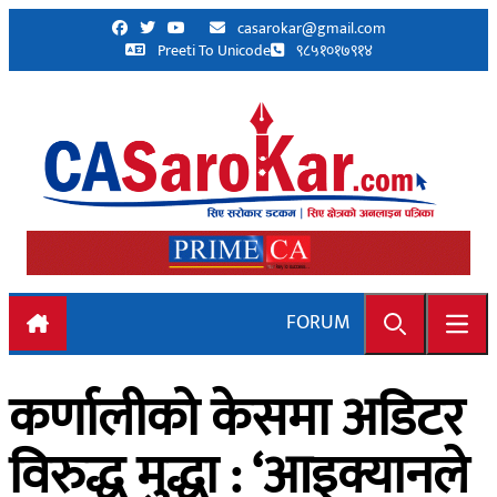
Skip to content
casarokar@gmail.com
Preeti To Unicode
९८५१०१७९१४
FORUM
Search
Open
कर्णालीको केसमा अडिटर
विरुद्ध मुद्धा : ‘आइक्यानले