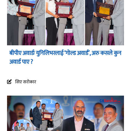
बीपीए अवार्डः युनिलिभरलाई ‘गोल्ड अवार्ड’, अरु कसले कुन
अवार्ड पाए ?
सिए सरोकार