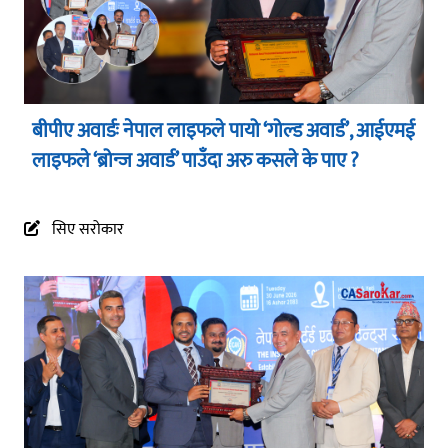
बीपीए अवार्डः नेपाल लाइफले पायो ‘गोल्ड अवार्ड’, आईएमई
लाइफले ‘ब्रोन्ज अवार्ड’ पाउँदा अरु कसले के पाए ?
सिए सरोकार