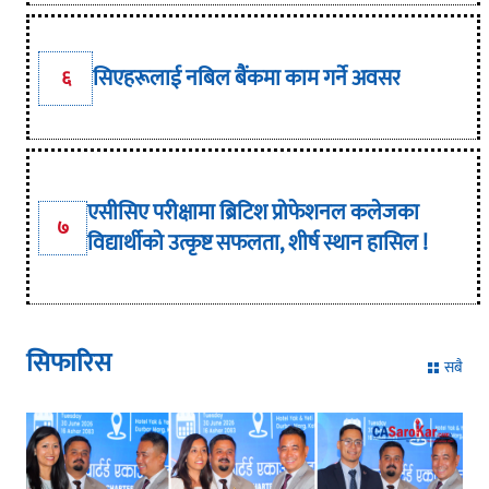
सिएहरूलाई नबिल बैंकमा काम गर्ने अवसर
६
एसीसिए परीक्षामा ब्रिटिश प्रोफेशनल कलेजका
७
विद्यार्थीको उत्कृष्ट सफलता, शीर्ष स्थान हासिल !
सिफारिस
सबै