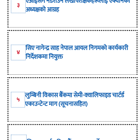
एआईसँग नडराउन लेखापरीक्षकहरूलाई एक्यानका
३
अध्यक्षको आग्रह
सिए नागेन्द्र साह नेपाल आयल निगमको कार्यकारी
४
निर्देशकमा नियुक्त
लुम्बिनी विकास बैंकमा सेमी-क्वालिफाइड चार्टर्ड
५
एकाउन्टेन्ट माग (सूचनासहित)