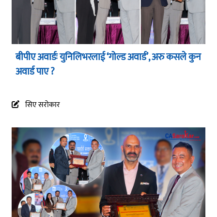
बीपीए अवार्डः युनिलिभरलाई ‘गोल्ड अवार्ड’, अरु कसले कुन
अवार्ड पाए ?
सिए सरोकार