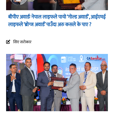
बीपीए अवार्डः नेपाल लाइफले पायो ‘गोल्ड अवार्ड’, आईएमई
लाइफले ‘ब्रोन्ज अवार्ड’ पाउँदा अरु कसले के पाए ?
सिए सरोकार