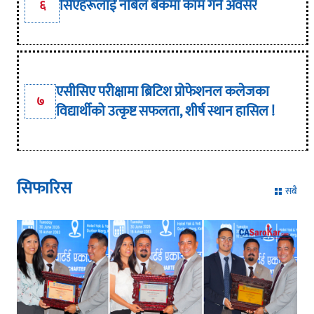
सिएहरूलाई नबिल बैंकमा काम गर्ने अवसर
६
एसीसिए परीक्षामा ब्रिटिश प्रोफेशनल कलेजका
७
विद्यार्थीको उत्कृष्ट सफलता, शीर्ष स्थान हासिल !
सिफारिस
सबै