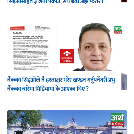
सिइओसहित ३ जना पक्राउ, सय बढी अझै फरार !
बैंकका सिइओले नै हस्ताक्षर गरेर खण्डन गर्नुपर्नेगरी प्रभु
बैंकका बारेमा मिडियामा के आएका थिए ?