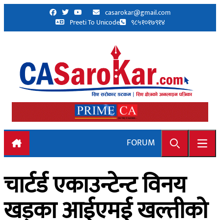
Skip to content
casarokar@gmail.com
Preeti To Unicode
९८५१०१७९१४
FORUM
Search
Open
चार्टर्ड एकाउन्टेन्ट विनय
खड्का आईएमई खल्तीको