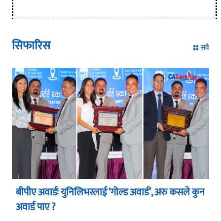
सिफारिस
सबै
बीपीए अवार्डः युनिलिभरलाई ‘गोल्ड अवार्ड’, अरु कसले कुन
अवार्ड पाए ?