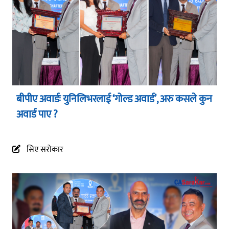
बीपीए अवार्डः युनिलिभरलाई ‘गोल्ड अवार्ड’, अरु कसले कुन
अवार्ड पाए ?
सिए सरोकार