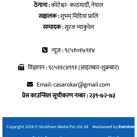
ठेगाना :
कोटेश्वर- काठमाडौँ, नेपाल
सञ्चालक :
शुभम् मिडिया प्रालि
सम्पादक
: सुरज प्याकुरेल
न्यूज : ९८५१०१७९१४
विज्ञापन : ९८५११८४९९१ (आइतबार-शुक्रबार)
Email:
casarokar@gmail.com
प्रेस काउन्सिल सूचीकरण नम्बर : २३९-७२-७३
Copyright 2026 © Shubham Media Pvt. Ltd. All
Maintained by
Eservices