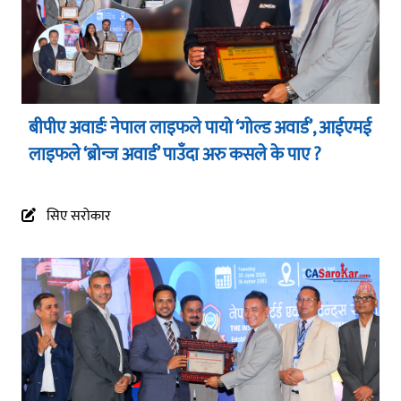
बीपीए अवार्डः नेपाल लाइफले पायो ‘गोल्ड अवार्ड’, आईएमई
लाइफले ‘ब्रोन्ज अवार्ड’ पाउँदा अरु कसले के पाए ?
सिए सरोकार