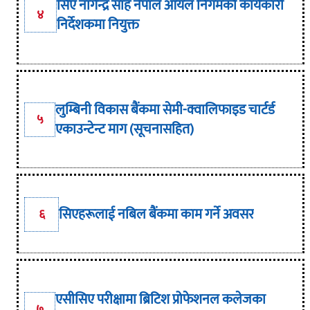
सिए नागेन्द्र साह नेपाल आयल निगमको कार्यकारी
४
निर्देशकमा नियुक्त
लुम्बिनी विकास बैंकमा सेमी-क्वालिफाइड चार्टर्ड
५
एकाउन्टेन्ट माग (सूचनासहित)
सिएहरूलाई नबिल बैंकमा काम गर्ने अवसर
६
एसीसिए परीक्षामा ब्रिटिश प्रोफेशनल कलेजका
७