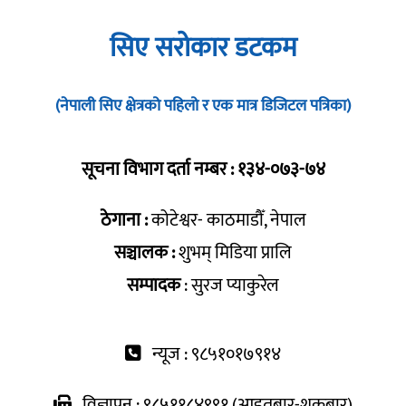
सिए सरोकार डटकम
(नेपाली सिए क्षेत्रको पहिलो र एक मात्र डिजिटल पत्रिका)
सूचना विभाग दर्ता नम्बर : १३४-०७३-७४
ठेगाना :
कोटेश्वर- काठमाडौँ, नेपाल
सञ्चालक :
शुभम् मिडिया प्रालि
सम्पादक
: सुरज प्याकुरेल
न्यूज : ९८५१०१७९१४
विज्ञापन : ९८५११८४९९१ (आइतबार-शुक्रबार)