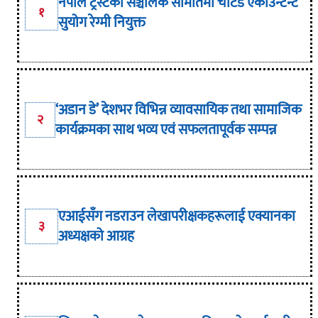
नेपाल ट्रस्टको सञ्चालक समितिमा चार्टर्ड एकाउन्टेन्ट
१
सुयोग रेग्मी नियुक्त
‘अडान डे’ देशभर विभिन्न व्यावसायिक तथा सामाजिक
२
कार्यक्रमका साथ भव्य एवं सफलतापूर्वक सम्पन्न
एआईसँग नडराउन लेखापरीक्षकहरूलाई एक्यानका
३
अध्यक्षको आग्रह