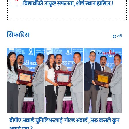
विद्यार्थीको उत्कृष्ट सफलता, शीर्ष स्थान हासिल !
सिफारिस
सबै
बीपीए अवार्डः युनिलिभरलाई ‘गोल्ड अवार्ड’, अरु कसले कुन