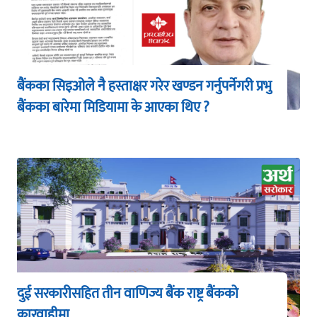
बैंकका सिइओले नै हस्ताक्षर गरेर खण्डन गर्नुपर्नेगरी प्रभु
बैंकका बारेमा मिडियामा के आएका थिए ?
दुई सरकारीसहित तीन वाणिज्य बैंक राष्ट्र बैंकको
कारवाहीमा