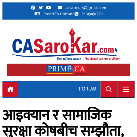
Skip to content
casarokar@gmail.com
Preeti To Unicode
९८५१०१७९१४
FORUM
Search
Open
आइक्यान र सामाजिक
सुरक्षा कोषबीच सम्झौता,