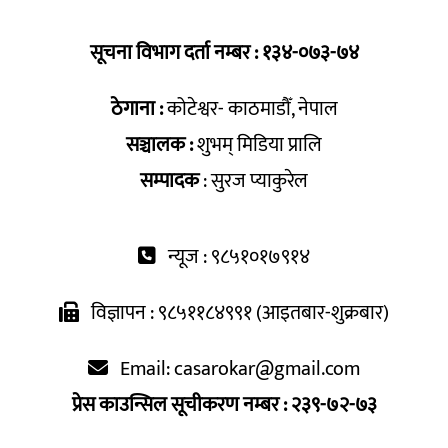
सूचना विभाग दर्ता नम्बर : १३४-०७३-७४
ठेगाना :
कोटेश्वर- काठमाडौँ, नेपाल
सञ्चालक :
शुभम् मिडिया प्रालि
सम्पादक
: सुरज प्याकुरेल
न्यूज : ९८५१०१७९१४
विज्ञापन : ९८५११८४९९१ (आइतबार-शुक्रबार)
Email:
casarokar@gmail.com
प्रेस काउन्सिल सूचीकरण नम्बर : २३९-७२-७३