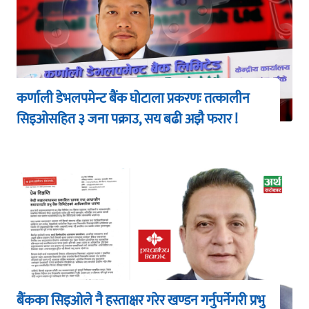
कर्णाली डेभलपमेन्ट बैंक घोटाला प्रकरणः तत्कालीन
सिइओसहित ३ जना पक्राउ, सय बढी अझै फरार !
बैंकका सिइओले नै हस्ताक्षर गरेर खण्डन गर्नुपर्नेगरी प्रभु