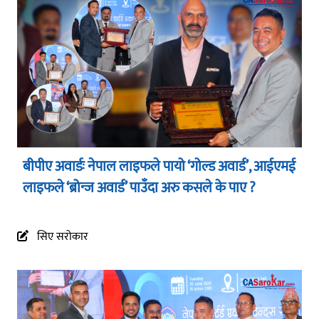
बीपीए अवार्डः नेपाल लाइफले पायो ‘गोल्ड अवार्ड’, आईएमई
लाइफले ‘ब्रोन्ज अवार्ड’ पाउँदा अरु कसले के पाए ?
सिए सरोकार