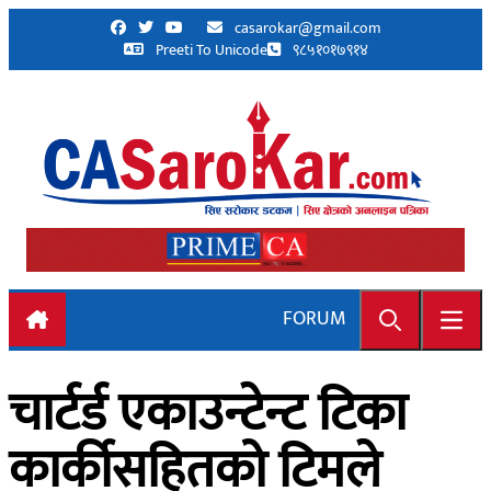
Skip to content
casarokar@gmail.com
Preeti To Unicode
९८५१०१७९१४
FORUM
Search
Open
चार्टर्ड एकाउन्टेन्ट टिका
कार्कीसहितको टिमले