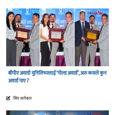
बीपीए अवार्डः युनिलिभरलाई ‘गोल्ड अवार्ड’, अरु कसले कुन
अवार्ड पाए ?
सिए सरोकार