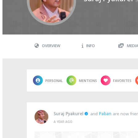
OVERVIEW
INFO
MEDI
PERSONAL
MENTIONS
FAVORITES
Suraj Pyakurel
and
Paban
are now frie
A YEAR AGO