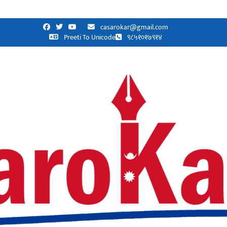
casarokar@gmail.com
Preeti To Unicode
९८५१०१७९१४