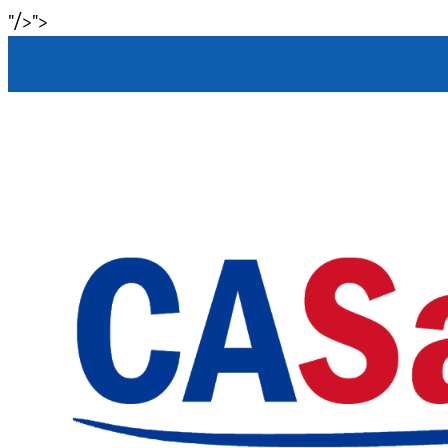
"/>
">
Skip to content