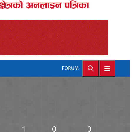
FORUM
Search
Open main 
1
0
0