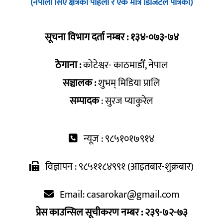
(नेपाली सिए क्षेत्रको पहिलो र एक मात्र डिजिटल पत्रिका)
सूचना विभाग दर्ता नम्बर : १३४-०७३-७४
ठेगाना :
कोटेश्वर- काठमाडौँ, नेपाल
सञ्चालक :
शुभम् मिडिया प्रालि
सम्पादक
: सुरज प्याकुरेल
न्यूज : ९८५१०१७९१४
विज्ञापन : ९८५११८४९९१ (आइतबार-शुक्रबार)
Email:
casarokar@gmail.com
प्रेस काउन्सिल सूचीकरण नम्बर : २३९-७२-७३