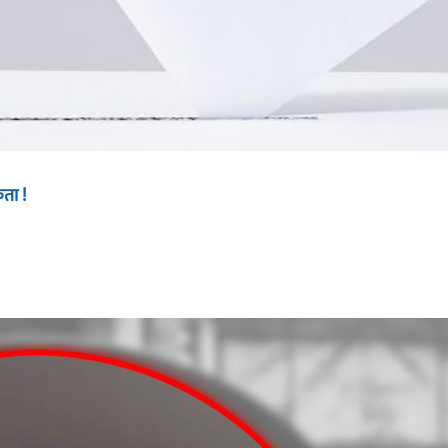
कता !