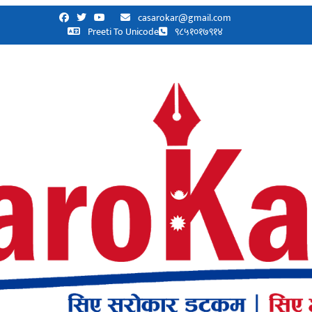
casarokar@gmail.com
Preeti To Unicode
९८५१०१७९१४