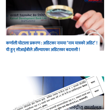
कर्णाली घोटाला प्रकरण : अडिटका नाममा ‘नाम मात्रको अडिट’ !
यी हुन् सीआईबीले औंल्याएका अडिटरका बदमासी !