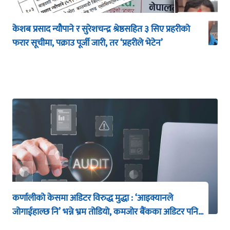
केशब प्रसाद न्यौपाने र सुरेशचन्द्र श्रेष्ठसहित ३ सिए प्रहरीको
फरार सूचीमा, पक्राउ पूर्जी जारी, तर ‘प्रहरीले भेटेन’
कर्णालीको केसमा अडिटर विरुद्ध मुद्धा : ‘आइक्यानले
जोगाईहाल्छ नि’ भन्ने भ्रम तोडियो, कमजोर बैंकका अडिटर पनि
तनावमा !