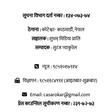
सूचना विभाग दर्ता नम्बर : १३४-०७३-७४
ठेगाना :
कोटेश्वर- काठमाडौँ, नेपाल
सञ्चालक :
शुभम् मिडिया प्रालि
सम्पादक
: सुरज प्याकुरेल
न्यूज : ९८५१०१७९१४
विज्ञापन : ९८५११८४९९१ (आइतबार-शुक्रबार)
Email:
casarokar@gmail.com
प्रेस काउन्सिल सूचीकरण नम्बर : २३९-७२-७३