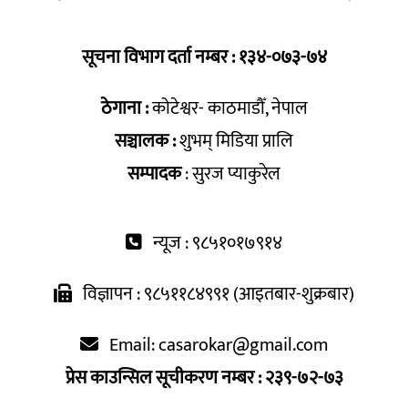
सूचना विभाग दर्ता नम्बर : १३४-०७३-७४
ठेगाना :
कोटेश्वर- काठमाडौँ, नेपाल
सञ्चालक :
शुभम् मिडिया प्रालि
सम्पादक
: सुरज प्याकुरेल
न्यूज : ९८५१०१७९१४
विज्ञापन : ९८५११८४९९१ (आइतबार-शुक्रबार)
Email:
casarokar@gmail.com
प्रेस काउन्सिल सूचीकरण नम्बर : २३९-७२-७३